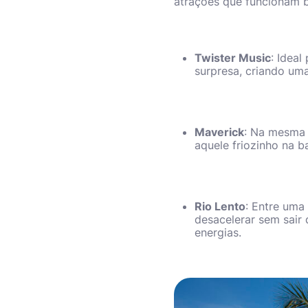
atrações que funcionam b
Twister Music
: Idea
surpresa, criando uma
Maverick
: Na mesma 
aquele friozinho na b
Rio Lento
: Entre uma 
desacelerar sem sair 
energias.